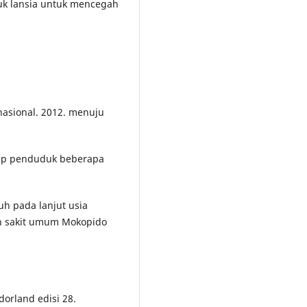
uk lansia untuk mencegah
asional. 2012. menuju
dup penduduk beberapa
h pada lanjut usia
ah sakit umum Mokopido
orland edisi 28.