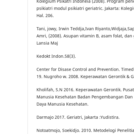
Kolegium Psikatri Indoneia (2008). Program pend
psikiatri modul psikiatri geriatric. Jakarta: Koleg
Hal. 206.
Tani, jowy, Irwin Teddja,Ivan Riyanto,Widjaja,S
Amri, (2008). Asupan vitamin B, asam folat, da
Lansia Maj
Kedokt Indon.58(3).
Center for Disase Control and Prevention. Timed
19. Nugroho w. 2008. Keperawatan Gerontik & Ger
Kholifah, S.N 2016. Keperawatan Gerontik. Pus
Manusia Kesehatan Badan Pengembangan Dan
Daya Manusia Kesehatan.
Darmajo 2017. Geriatri, Jakarta :Yudistira.
Notoatmojo, Soekidjo. 2010. Metodelogi Penelitia