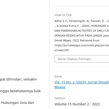
How to Cite
Adhie S, F., Fitrianingsih, N., Fauziah, D. ., Z
., & Andika Putra, F. . (2024). HUBUNGAN 
DAN PEMENUHAN ACTIVITIES OF DAILY LI
DENGAN RESIKO JATUH PADA LANSIA.
Jurn
Ilmiah Wijaya
,
15
(2). Retrieved from
.
https://jurnalwijaya.com/index.php/jurnal/
e/view/239
More Citation Formats
Issue
pat dihindari, semakin
Vol. 15 No. 2 (2023): Jurnal Ilmia
Wijaya
anggu kesehatannya baik
Section
is Hubungan Usia dan
Volume 15 Number 2 : 2023