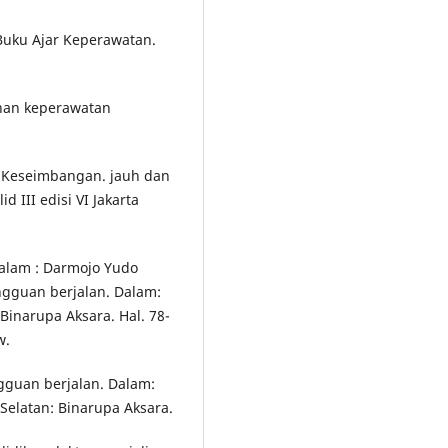
 Buku Ajar Keperawatan.
suhan keperawatan
an Keseimbangan. jauh dan
d III edisi VI Jakarta
Dalam : Darmojo Yudo
ngguan berjalan. Dalam:
 Binarupa Aksara. Hal. 78-
w.
ngguan berjalan. Dalam:
 Selatan: Binarupa Aksara.