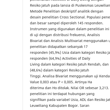
Resiko Jatuh pada lansia di Puskesmas Leuwili
Metode Penelitian deskriptif analitik dengan
desain penelitian Cross Sectional. Populasi penel
dan besar sampel diperoleh 145 responden.
Instrumen yang digunakan dalam penelitian ini
di uji dengan distribusi frekuensi, Analisis
Bivariat dan Analisis Multivariat menggunakan uj
penelitian didapatkan sebanyak 17
responden (45,9%) Usia dalam kategori Resiko 
responden (64,9%) Activities of Daily
Living dalam kategori Resiko Jatuh Rendah, da
(48,6%) dalam kategori Resiko Jatuh
Tinggi. Analisa Bivariat menggunakan uji Kendal
Value 0,003 atau P < 0,005. Artinya Ha
diterima dan Ho ditolak. Nilai OR sebesar 3,21
penelitian ini terdapat hubungan yang
signifikan pada variabel Usia, ADL dan Resiko J
Leuwiliang Kabupaten Bogor. Saran