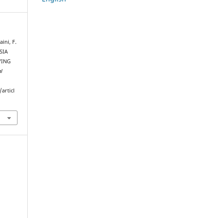
aini, F.
USIA
VING
al
articl
h