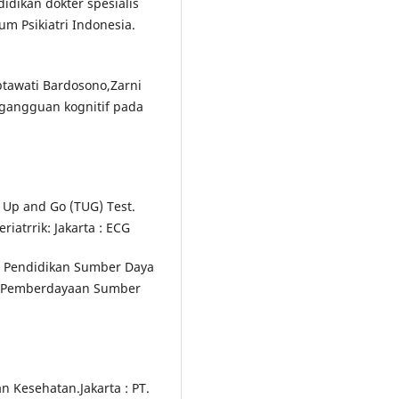
idikan dokter spesialis
ium Psikiatri Indonesia.
aptawati Bardosono,Zarni
n gangguan kognitif pada
 Up and Go (TUG) Test.
iatrrik: Jakarta : ECG
at Pendidikan Sumber Daya
 Pemberdayaan Sumber
n Kesehatan.Jakarta : PT.