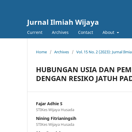
Jurnal Ilmiah Wijaya
Current
Archives
Contact
About
Home
/
Archives
/
Vol. 15 No. 2 (2023): Jurnal Ilmi
HUBUNGAN USIA DAN PEME
DENGAN RESIKO JATUH PA
Fajar Adhie S
STIKes Wijaya Husada
Nining Fitrianingsih
STIKes Wijaya Husada