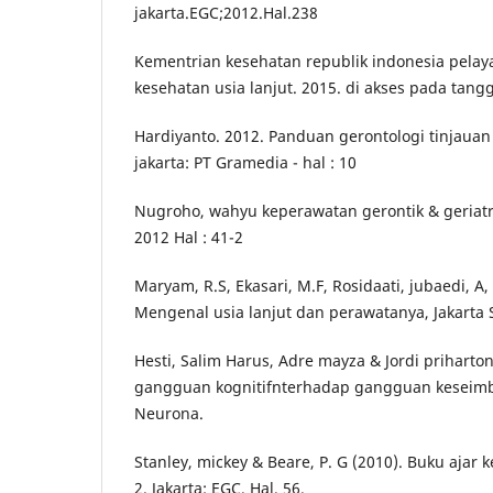
jakarta.EGC;2012.Hal.238
Kementrian kesehatan republik indonesia pela
kesehatan usia lanjut. 2015. di akses pada tangg
Hardiyanto. 2012. Panduan gerontologi tinjauan
jakarta: PT Gramedia - hal : 10
Nugroho, wahyu keperawatan gerontik & geriatrik
2012 Hal : 41-2
Maryam, R.S, Ekasari, M.F, Rosidaati, jubaedi, A,
Mengenal usia lanjut dan perawatanya, Jakarta
Hesti, Salim Harus, Adre mayza & Jordi priharto
gangguan kognitifnterhadap gangguan keseimb
Neurona.
Stanley, mickey & Beare, P. G (2010). Buku ajar 
2. Jakarta: EGC. Hal. 56.